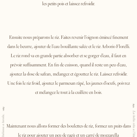
les petits pois et laissez refroidir.
Ensuite nous préparons le riz. Faites revenir l’oignon émincé finement
dans le beurre, ajouter de l’eau bouillante salée et le riz Arborio Florelli.
Le riz rond va en grande partie absorber et se gorger d’eau, il faut en
prévoir suffisamment. En fin de cuisson, quand il reste un peu d’eau,
ajoutez la dose de safran, mélangez et égouttez le riz. Laissez refroidir.
Une fois le riz froid, ajoutez le parmesan râpé, les jaunes d’œufs, poivrez
et mélangez le tout à la cuillère en bois.
Maintenant nous allons former des boulettes de riz, formez un puits dans
le riz pour ajouter un peu de ragù et un carré de mozzarella