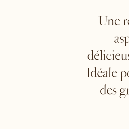
Une re
as
délicie
Idéale p
des gn