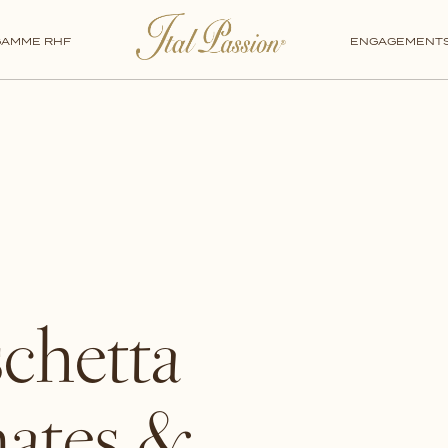
TARTINABLES
GAMME RHF
ENGAGEMENT
chetta
mates &