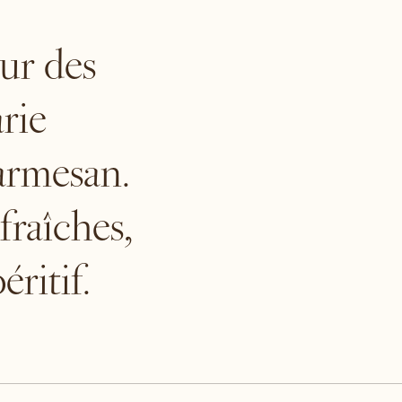
eur des
rie
armesan.
fraîches,
éritif.