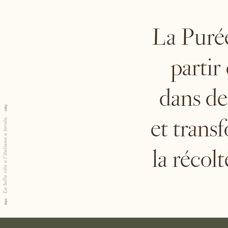
La Purée
partir
dans de
et trans
la récol