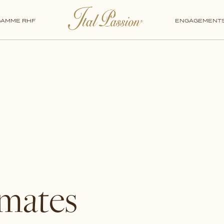
TARTINABLES
GAMME RHF
ENGAGEMENT
omates