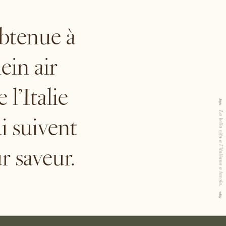
obtenue à
ein air
l’Italie
i suivent
r saveur.